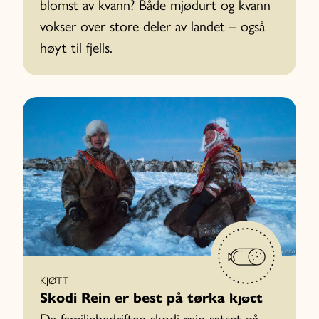
blomst av kvann? Både mjødurt og kvann
vokser over store deler av landet – også
høyt til fjells.
KJØTT
Skodi Rein er best på tørka kjøtt
Da familiebedriften skodi rein satset på