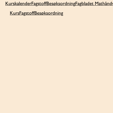
Kurskalender
Fagstoff
Besøksordning
Fagbladet Mathånd
Kurs
Fagstoff
Besøksordning