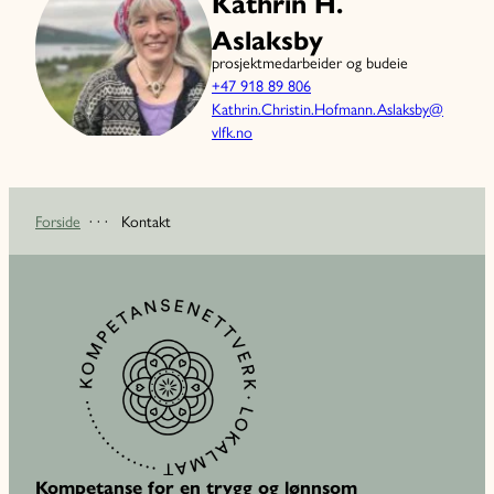
Kathrin H.
Aslaksby
prosjektmedarbeider og budeie
+47 918 89 806
Kathrin.Christin.Hofmann.Aslaksby@
vlfk.no
Forside
· · ·
Kontakt
Kompetanse for en trygg og lønnsom