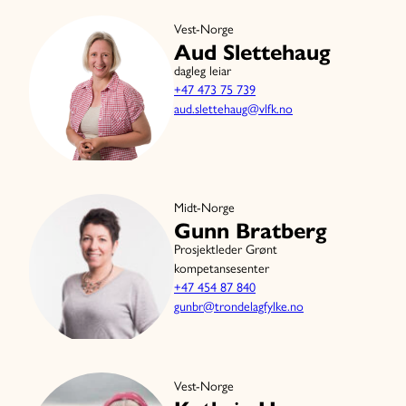
Vest-Norge
Aud Slettehaug
dagleg leiar
+47 473 75 739
aud.slettehaug@vlfk.no
Midt-Norge
Gunn Bratberg
Prosjektleder Grønt
kompetansesenter
+47 454 87 840
gunbr@trondelagfylke.no
Vest-Norge