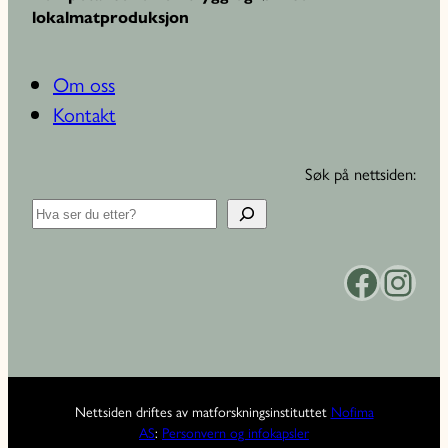
lokalmatproduksjon
Om oss
Kontakt
Søk på nettsiden:
S
ø
k
Facebook
Instagram
Nettsiden driftes av matforskningsinstituttet
Nofima
AS
:
Personvern og infokapsler