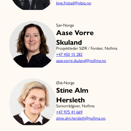
kine.fristad@nibio.no
Sør-Norge
Aase Vorre
Skuland
Prosjektleder SØR / Forsker, Nofima
+47 450 15 282
aase.vorre.skuland@nofima.no
Øst-Norge
Stine Alm
Hersleth
Seniorrådgiver, Nofima
+47 975 41 669
stine.alm.hersleth@nofima.no