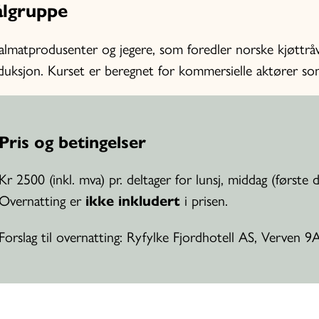
lgruppe
lmatprodusenter og jegere, som foredler norske kjøttråva
duksjon. Kurset er beregnet for kommersielle aktører som
Pris og betingelser
Kr 2500 (inkl. mva) pr. deltager for lunsj, middag (første d
Overnatting er
ikke inkludert
i prisen.
Forslag til overnatting: Ryfylke Fjordhotell AS, Verven 9A