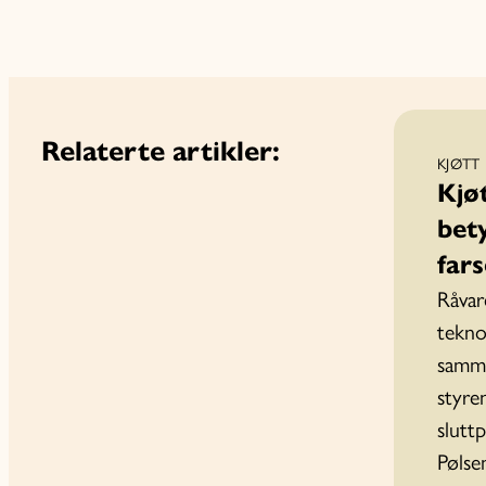
Relaterte artikler:
KJØTT
Kjø
bet
fars
Råvar
tekno
samme
styre
slutt
Pølse