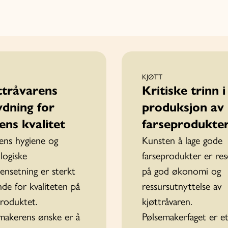
KJØTT
ttråvarens
Kritiske trinn i
ydning for
produksjon av
ens kvalitet
farseprodukte
ens hygiene og
Kunsten å lage gode
logiske
farseprodukter er re
nsetning er sterkt
på god økonomi og
nde for kvaliteten på
ressursutnyttelse av
produktet.
kjøttråvaren.
makerens ønske er å
Pølsemakerfaget er e