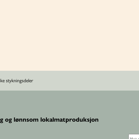
ike stykningsdeler
g og lønnsom lokalmatproduksjon
S