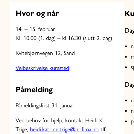
Hvor og når
Ku
14. – 15. februar
Dag
Kl. 10.00 (1. dag) – kl 16.30 (slutt 2. dag)
n
Kvitebjørnvegen 12, Sand
m
s
Veibeskrivelse kurssted
Dag
Påmelding
u
Påmeldingsfrist 31. januar
n
Ved behov for hjelp, kontakt Heidi K.
p
Trige,
heidi.katrine.trige@nofima.no
tlf.