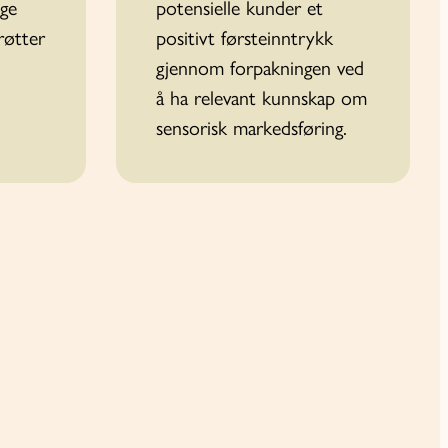
nge
potensielle kunder et
røtter
positivt førsteinn­trykk
gjennom forpakningen ved
å ha relevant kunnskap om
sensorisk markedsføring.