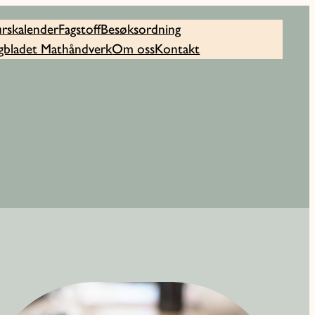
rskalender
Fagstoff
Besøksordning
gbladet Mathåndverk
Om oss
Kontakt