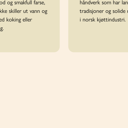
od og smakfull farse,
håndverk som har la
kke skiller ut vann og
tradisjoner og solide 
ed koking eller
i norsk kjøttindustri.
g.