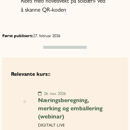
med hovedvekt på solbær» ved
Ribes
å skanne QR-koden
27. februar 2026
Først publisert:
Relevante kurs::
26. nov. 2026
Næringsberegning,
merking og emballering
(webinar)
DIGITALT LIVE