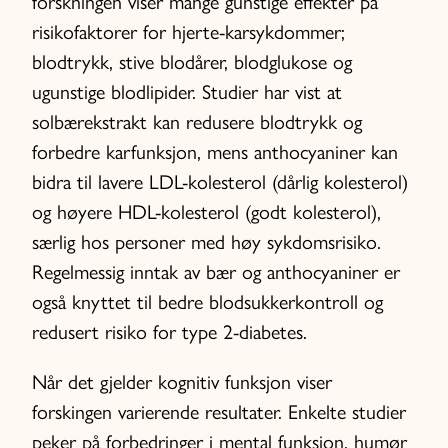
forskningen viser mange gunstige effekter på
risikofaktorer for hjerte-karsykdommer;
blodtrykk, stive blodårer, blodglukose og
ugunstige blodlipider. Studier har vist at
solbærekstrakt kan redusere blodtrykk og
forbedre karfunksjon, mens anthocyaniner kan
bidra til lavere LDL-kolesterol (dårlig kolesterol)
og høyere HDL-kolesterol (godt kolesterol),
særlig hos personer med høy sykdomsrisiko.
Regelmessig inntak av bær og anthocyaniner er
også knyttet til bedre blodsukkerkontroll og
redusert risiko for type 2-diabetes.
Når det gjelder kognitiv funksjon viser
forskingen varierende resultater. Enkelte studier
peker på forbedringer i mental funksjon, humør