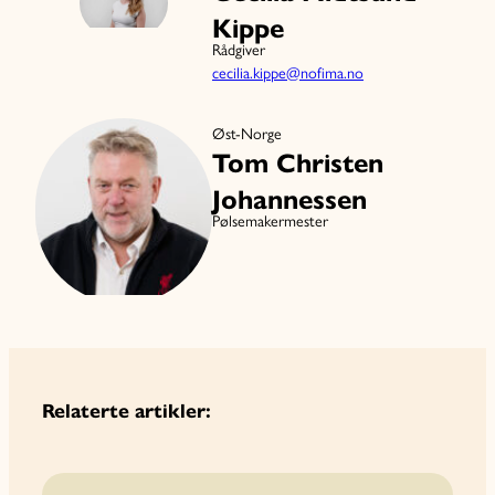
Kippe
Rådgiver
cecilia.kippe@nofima.no
Øst-Norge
Tom Christen
Johannessen
Pølsemakermester
Relaterte artikler: