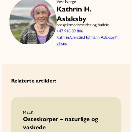
Vest-Norge
Kathrin H.
Aslaksby
prosjektmedarbeider og budeie
+47 918 89 806
Kathrin.Christin.Hofmann.Aslaksby@
vlfk.no
Relaterte artikler:
MELK
Osteskorper – naturlige og
vaskede