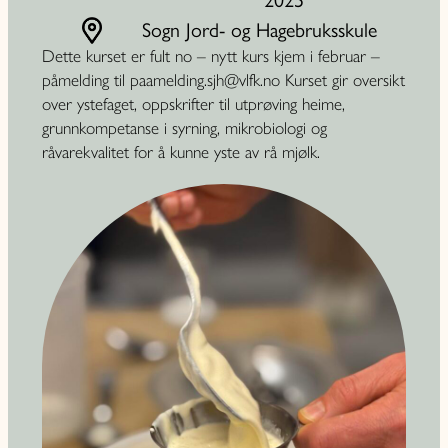
Sogn Jord- og Hagebruksskule
Dette kurset er fult no – nytt kurs kjem i februar –
påmelding til paamelding.sjh@vlfk.no Kurset gir oversikt
over ystefaget, oppskrifter til utprøving heime,
grunnkompetanse i syrning, mikrobiologi og
råvarekvalitet for å kunne yste av rå mjølk.