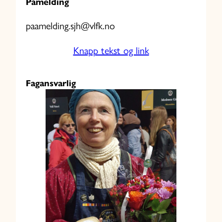
Påmelding
paamelding.sjh@vlfk.no
Knapp tekst og link
Fagansvarlig