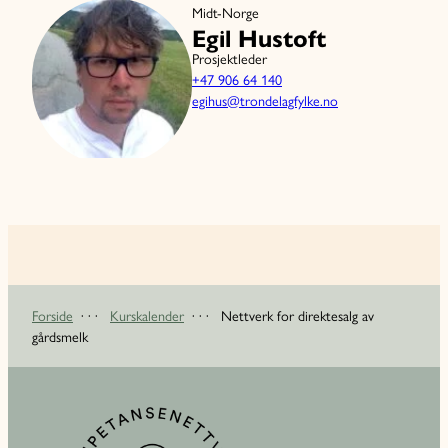
Midt-Norge
Egil Hustoft
Prosjektleder
+47 906 64 140
egihus@trondelagfylke.no
Forside
· · ·
Kurskalender
· · ·
Nettverk for direktesalg av
gårdsmelk