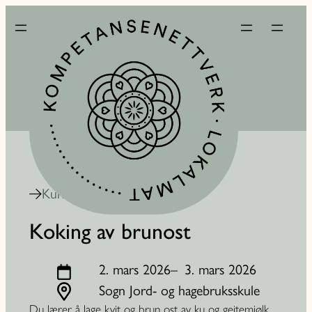
Kurskalender
Koking av brunost
2. mars 2026
–
3. mars 2026
Sogn Jord- og hagebruksskule
Du lærer å lage kvit og brun ost av ku og geitemjølk.