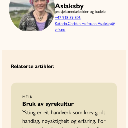
Aslaksby
prosjektmedarbeider og budeie
+47 918 89 806
Kathrin.Christin.Hofmann.Aslaksby@
vlfk.no
Relaterte artikler:
MELK
Bruk av syrekultur
Ysting er eit handverk som krev godt
handlag, nøyaktigheit og erfaring. For